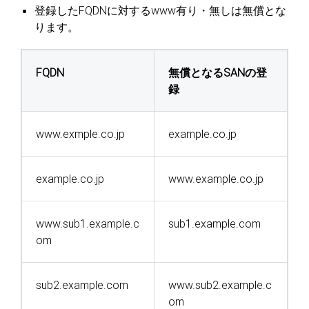
登録したFQDNに対するwww有り・無しは無償とな
ります。
FQDN
無償となるSANの登
録
www.exmple.co.jp
example.co.jp
example.co.jp
www.example.co.jp
www.sub1.example.c
sub1.example.com
om
sub2.example.com
www.sub2.example.c
om