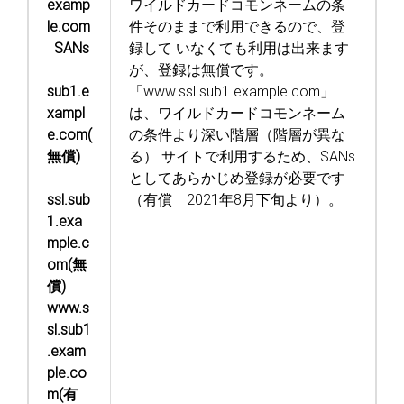
examp
ワイルドカードコモンネームの条
le.com
件そのままで利用できるので、登
SANs
録して
いなくても利用は出来ます
が、登録は無償です。
sub1.e
「www.ssl.sub1.example.com」
xampl
は、ワイルドカードコモンネーム
e.com(
の条件より深い階層（階層が異な
無償)
る）
サイトで利用するため、SANs
としてあらかじめ登録が必要です
ssl.sub
（有償 2021年8月下旬より）。
1.exa
mple.c
om(無
償)
www.s
sl.sub1
.exam
ple.co
m(有