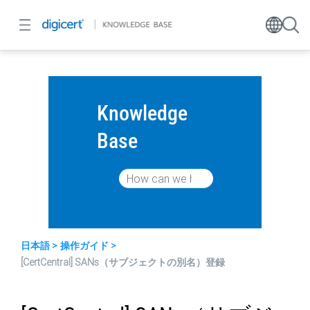
Knowledge
Base
日本語
操作ガイド
[CertCentral] SANs（サブジェクトの別名）登録