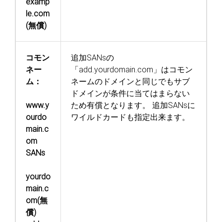
examp
le.com
(無償)
コモン
追加SANsの
ネー
「add.yourdomain.com」はコモン
ム：
ネームのドメインと同じでもサブ
ドメインが条件に当てはまらない
www.y
ため有償となります。
追加SANsに
ourdo
ワイルドカードも指定出来ます。
main.c
om
SANs
yourdo
main.c
om(無
償)