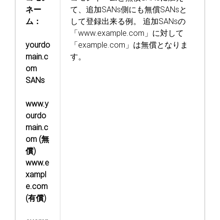
ネー
て、追加SANs側にも無償SANsと
ム：
して登録出来る例。
追加SANsの
「www.example.com」に対して
yourdo
「example.com」は無償となりま
main.c
す。
om
SANs
www.y
ourdo
main.c
om (無
償)
www.e
xampl
e.com
(有償)