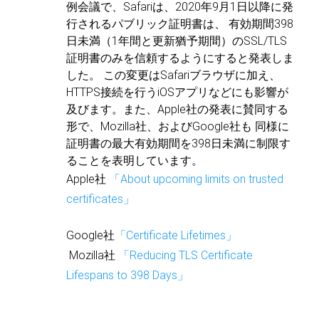
例会議で、Safariは、2020年9月1日以降に発
行されるパブリック証明書は、
有効期間398
日未満（1年間と更新猶予期間）のSSL/TLS
証明書のみを信頼するようにすると発表しま
した。
この変更はSafariブラウザに加え、
HTTPS接続を行うiOSアプリなどにも影響が
及びます。また、Apple社の発表に賛同する
形で、Mozilla社、およびGoogle社も
同様に
証明書の最大有効期間を398日未満に制限す
ることを表明しています。
Apple社
「About upcoming limits on trusted
certificates」
Google社
「Certificate Lifetimes」
Mozilla社
「Reducing TLS Certificate
Lifespans to 398 Days」